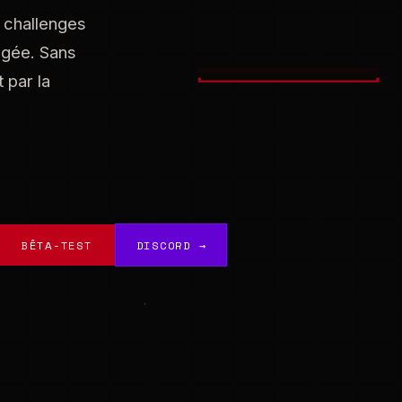
 challenges
agée. Sans
 par la
BÊTA-TEST
DISCORD