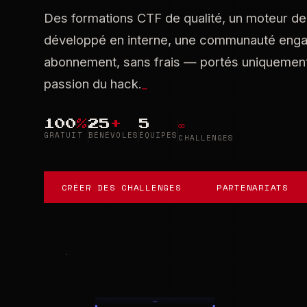
Des formations CTF de qualité, un moteur de
développé en interne, une communauté eng
abonnement, sans frais — portés uniquement
passion du hack.
_
100
%
25
+
5
∞
GRATUIT
BÉNÉVOLES
ÉQUIPES
CHALLENGES
CRÉER DES CHALLENGES
PARTENARIATS